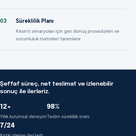
Süreklilik Planı
03
Kesinti senaryoları için geri dönüş prosedürleri ve
sorumluluk matrisleri tanımlanır.
Şeffaf süreç, net teslimat ve izlenebilir
sonuç ile ilerleriz.
12+
98%
Yıllık kurumsal deneyim
Teslim süreklilik oranı
7/24
Kritik izleme desteği