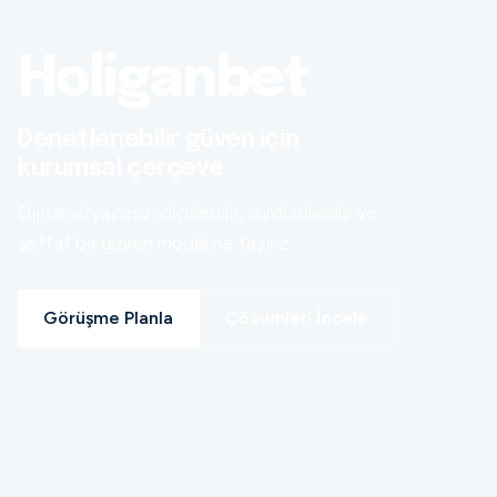
Holiganbet
Denetlenebilir güven için
kurumsal çerçeve
Dijital altyapınızı ölçülebilir, sürdürülebilir ve
şeffaf bir güven modeline taşırız.
Görüşme Planla
Çözümleri İncele