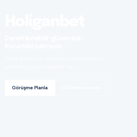
Holiganbet
Denetlenebilir güven için
kurumsal çerçeve
Dijital altyapınızı ölçülebilir, sürdürülebilir ve
şeffaf bir güven modeline taşırız.
Görüşme Planla
Çözümleri İncele