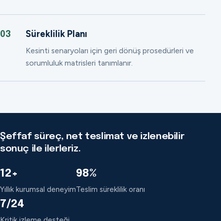
Süreklilik Planı
03
Kesinti senaryoları için geri dönüş prosedürleri ve
sorumluluk matrisleri tanımlanır.
Şeffaf süreç, net teslimat ve izlenebilir
sonuç ile ilerleriz.
12+
98%
Yıllık kurumsal deneyim
Teslim süreklilik oranı
7/24
Kritik izleme desteği