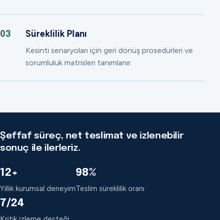
Süreklilik Planı
03
Kesinti senaryoları için geri dönüş prosedürleri ve
sorumluluk matrisleri tanımlanır.
Şeffaf süreç, net teslimat ve izlenebilir
sonuç ile ilerleriz.
12+
98%
Yıllık kurumsal deneyim
Teslim süreklilik oranı
7/24
Kritik izleme desteği