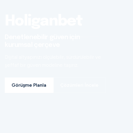
Holiganbet
Denetlenebilir güven için
kurumsal çerçeve
Dijital altyapınızı ölçülebilir, sürdürülebilir ve
şeffaf bir güven modeline taşırız.
Görüşme Planla
Çözümleri İncele