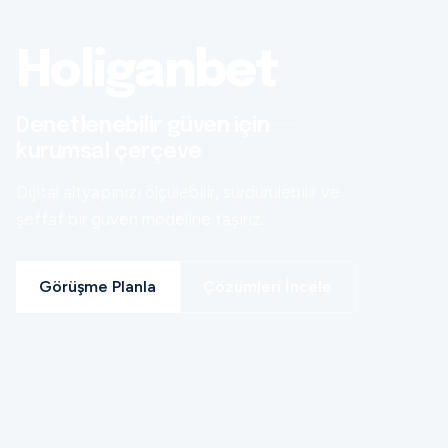
Holiganbet
Denetlenebilir güven için
kurumsal çerçeve
Dijital altyapınızı ölçülebilir, sürdürülebilir ve
şeffaf bir güven modeline taşırız.
Görüşme Planla
Çözümleri İncele