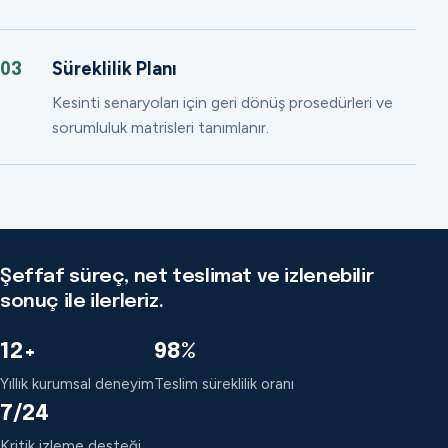
Süreklilik Planı
03
Kesinti senaryoları için geri dönüş prosedürleri ve
sorumluluk matrisleri tanımlanır.
Şeffaf süreç, net teslimat ve izlenebilir
sonuç ile ilerleriz.
12+
98%
Yıllık kurumsal deneyim
Teslim süreklilik oranı
7/24
Kritik izleme desteği