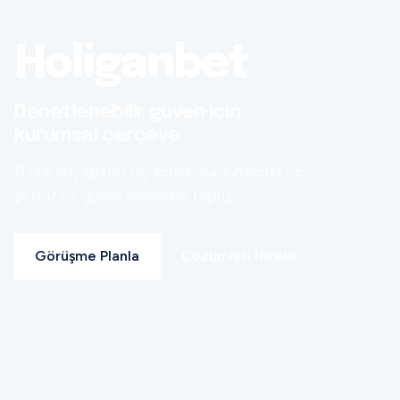
Holiganbet
Denetlenebilir güven için
kurumsal çerçeve
Dijital altyapınızı ölçülebilir, sürdürülebilir ve
şeffaf bir güven modeline taşırız.
Görüşme Planla
Çözümleri İncele