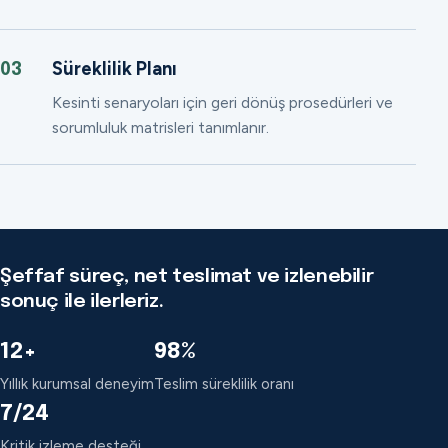
Süreklilik Planı
03
Kesinti senaryoları için geri dönüş prosedürleri ve
sorumluluk matrisleri tanımlanır.
Şeffaf süreç, net teslimat ve izlenebilir
sonuç ile ilerleriz.
12+
98%
Yıllık kurumsal deneyim
Teslim süreklilik oranı
7/24
Kritik izleme desteği