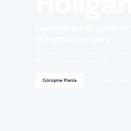
Holiga
Denetlenebilir güven iç
kurumsal çerçeve
Dijital altyapınızı ölçülebilir, sürdürülebilir ve
şeffaf bir güven modeline taşırız.
Görüşme Planla
Çözümleri İncele