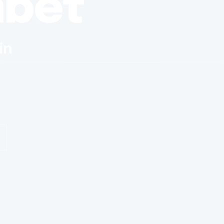
nbet
in