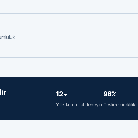
rumluluk
ir
12+
98%
Yıllık kurumsal deneyim
Teslim süreklilik 