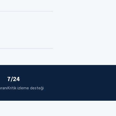
7/24
oranı
Kritik izleme desteği