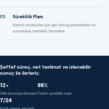
Süreklilik Planı
03
Kesinti senaryoları için geri dönüş prosedürleri ve
sorumluluk matrisleri tanımlanır.
Şeffaf süreç, net teslimat ve izlenebilir
sonuç ile ilerleriz.
12+
98%
Yıllık kurumsal deneyim
Teslim süreklilik oranı
7/24
Kritik izleme desteği