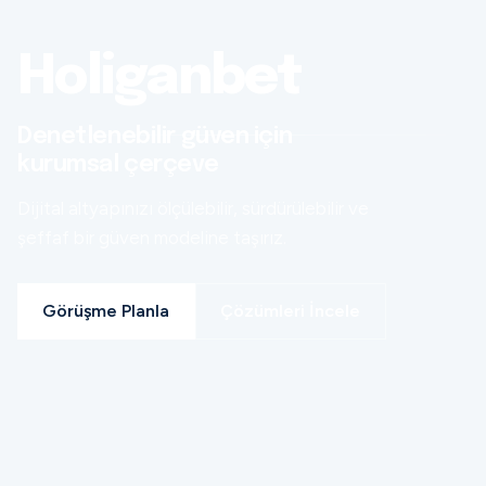
Holiganbet
Denetlenebilir güven için
kurumsal çerçeve
Dijital altyapınızı ölçülebilir, sürdürülebilir ve
şeffaf bir güven modeline taşırız.
Görüşme Planla
Çözümleri İncele