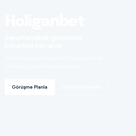
Holiganbet
Denetlenebilir güven için
kurumsal çerçeve
Dijital altyapınızı ölçülebilir, sürdürülebilir ve
şeffaf bir güven modeline taşırız.
Görüşme Planla
Çözümleri İncele