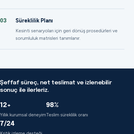
Süreklilik Planı
03
Kesinti senaryoları için geri dönüş prosedürleri ve
sorumluluk matrisleri tanımlanır.
Şeffaf süreç, net teslimat ve izlenebilir
sonuç ile ilerleriz.
12+
98%
Yıllık kurumsal deneyim
Teslim süreklilik oranı
7/24
Kritik izleme desteği