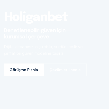
Holiganbet
Denetlenebilir güven için
kurumsal çerçeve
Dijital altyapınızı ölçülebilir, sürdürülebilir ve
şeffaf bir güven modeline taşırız.
Görüşme Planla
Çözümleri İncele