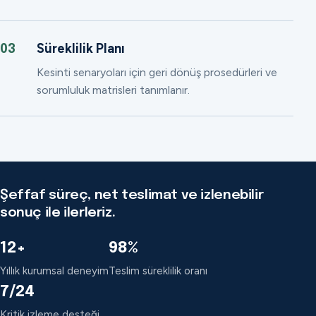
Süreklilik Planı
03
Kesinti senaryoları için geri dönüş prosedürleri ve
sorumluluk matrisleri tanımlanır.
Şeffaf süreç, net teslimat ve izlenebilir
sonuç ile ilerleriz.
12+
98%
Yıllık kurumsal deneyim
Teslim süreklilik oranı
7/24
Kritik izleme desteği