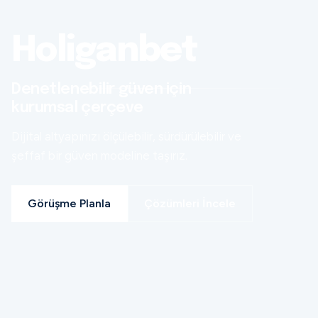
Holiganbet
Denetlenebilir güven için
kurumsal çerçeve
Dijital altyapınızı ölçülebilir, sürdürülebilir ve
şeffaf bir güven modeline taşırız.
Görüşme Planla
Çözümleri İncele