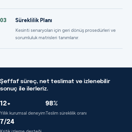
Süreklilik Planı
03
Kesinti senaryoları için geri dönüş prosedürleri ve
sorumluluk matrisleri tanımlanır.
Şeffaf süreç, net teslimat ve izlenebilir
sonuç ile ilerleriz.
12+
98%
Yıllık kurumsal deneyim
Teslim süreklilik oranı
7/24
Kritik izleme desteği