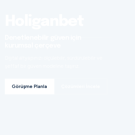
Holiganbet
Denetlenebilir güven için
kurumsal çerçeve
Dijital altyapınızı ölçülebilir, sürdürülebilir ve
şeffaf bir güven modeline taşırız.
Görüşme Planla
Çözümleri İncele