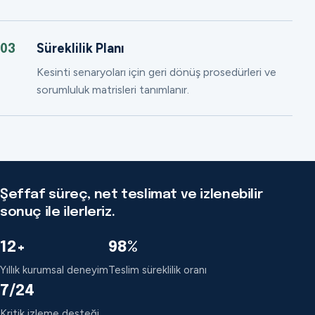
Süreklilik Planı
03
Kesinti senaryoları için geri dönüş prosedürleri ve
sorumluluk matrisleri tanımlanır.
Şeffaf süreç, net teslimat ve izlenebilir
sonuç ile ilerleriz.
12+
98%
Yıllık kurumsal deneyim
Teslim süreklilik oranı
7/24
Kritik izleme desteği