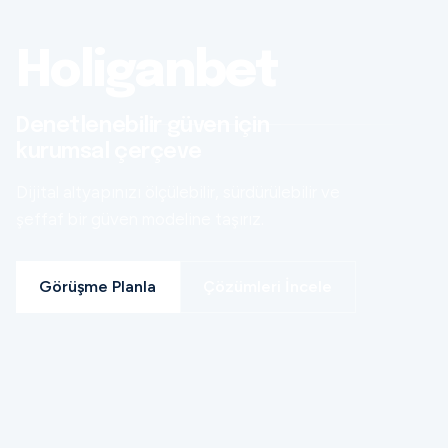
Holiganbet
Denetlenebilir güven için
kurumsal çerçeve
Dijital altyapınızı ölçülebilir, sürdürülebilir ve
şeffaf bir güven modeline taşırız.
Görüşme Planla
Çözümleri İncele