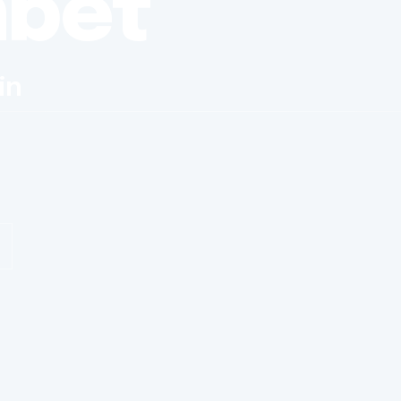
nbet
in