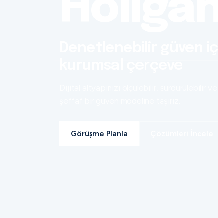
Holiga
Denetlenebilir güven iç
kurumsal çerçeve
Dijital altyapınızı ölçülebilir, sürdürülebilir ve
şeffaf bir güven modeline taşırız.
Görüşme Planla
Çözümleri İncele