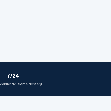
7/24
oranı
Kritik izleme desteği