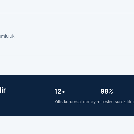
rumluluk
ir
12+
98%
Yıllık kurumsal deneyim
Teslim süreklilik 