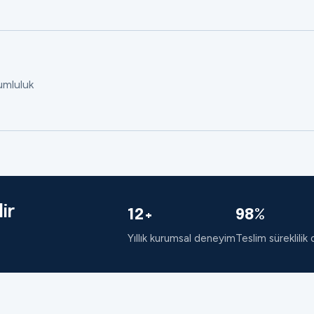
rumluluk
ir
12+
98%
Yıllık kurumsal deneyim
Teslim süreklilik 