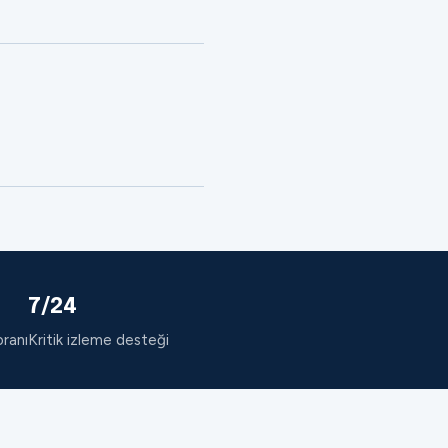
7/24
oranı
Kritik izleme desteği