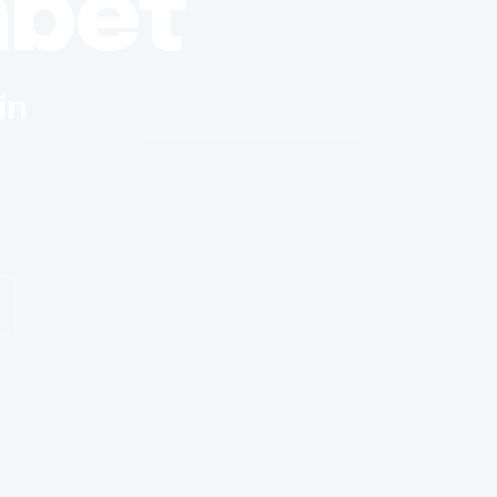
nbet
in