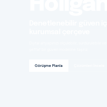
Holiga
Denetlenebilir güven iç
kurumsal çerçeve
Dijital altyapınızı ölçülebilir, sürdürülebilir ve
şeffaf bir güven modeline taşırız.
Görüşme Planla
Çözümleri İncele