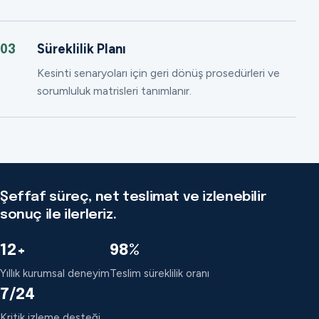
Süreklilik Planı
03
Kesinti senaryoları için geri dönüş prosedürleri ve
sorumluluk matrisleri tanımlanır.
Şeffaf süreç, net teslimat ve izlenebilir
sonuç ile ilerleriz.
12+
98%
Yıllık kurumsal deneyim
Teslim süreklilik oranı
7/24
Kritik izleme desteği