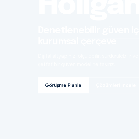
Holiga
Denetlenebilir güven iç
kurumsal çerçeve
Dijital altyapınızı ölçülebilir, sürdürülebilir ve
şeffaf bir güven modeline taşırız.
Görüşme Planla
Çözümleri İncele