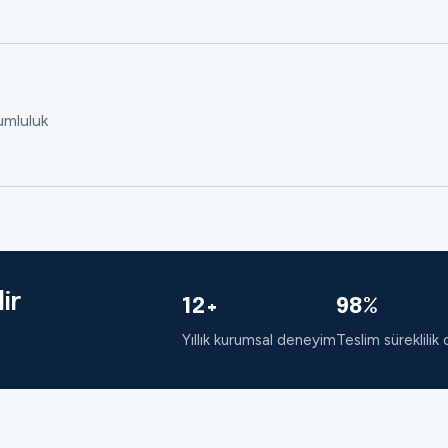
rumluluk
ir
12+
98%
Yıllık kurumsal deneyim
Teslim süreklilik 