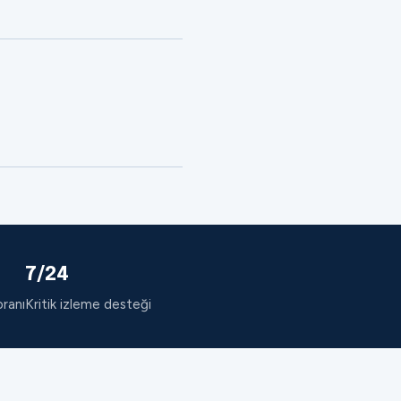
7/24
oranı
Kritik izleme desteği