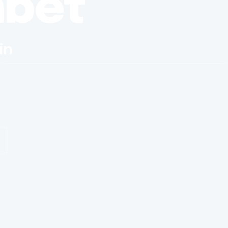
nbet
in