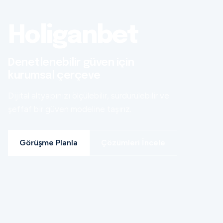
Holiganbet
Denetlenebilir güven için
kurumsal çerçeve
Dijital altyapınızı ölçülebilir, sürdürülebilir ve
şeffaf bir güven modeline taşırız.
Görüşme Planla
Çözümleri İncele