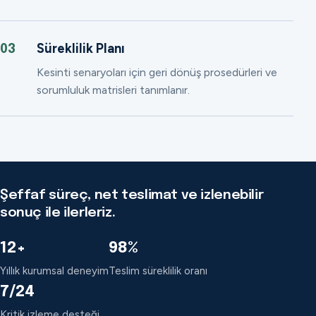
Süreklilik Planı
03
Kesinti senaryoları için geri dönüş prosedürleri ve
sorumluluk matrisleri tanımlanır.
Şeffaf süreç, net teslimat ve izlenebilir
sonuç ile ilerleriz.
12+
98%
Yıllık kurumsal deneyim
Teslim süreklilik oranı
7/24
Kritik izleme desteği