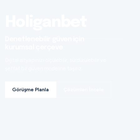
Holiganbet
Denetlenebilir güven için
kurumsal çerçeve
Dijital altyapınızı ölçülebilir, sürdürülebilir ve
şeffaf bir güven modeline taşırız.
Görüşme Planla
Çözümleri İncele