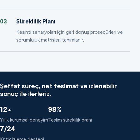
Süreklilik Planı
03
Kesinti senaryoları için geri dönüş prosedürleri ve
sorumluluk matrisleri tanımlanır.
Şeffaf süreç, net teslimat ve izlenebilir
sonuç ile ilerleriz.
12+
98%
Yıllık kurumsal deneyim
Teslim süreklilik oranı
7/24
Kritik izleme desteği