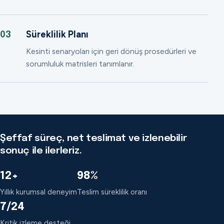
Süreklilik Planı
03
Kesinti senaryoları için geri dönüş prosedürleri ve
sorumluluk matrisleri tanımlanır.
Şeffaf süreç, net teslimat ve izlenebilir
sonuç ile ilerleriz.
12+
98%
Yıllık kurumsal deneyim
Teslim süreklilik oranı
7/24
Kritik izleme desteği