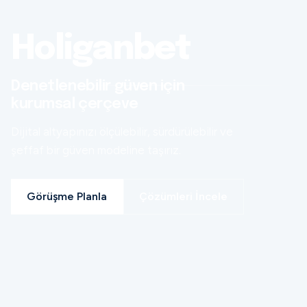
Holiganbet
Denetlenebilir güven için
kurumsal çerçeve
Dijital altyapınızı ölçülebilir, sürdürülebilir ve
şeffaf bir güven modeline taşırız.
Görüşme Planla
Çözümleri İncele