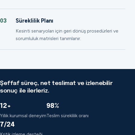
Süreklilik Planı
03
Kesinti senaryoları için geri dönüş prosedürleri ve
sorumluluk matrisleri tanımlanır.
Şeffaf süreç, net teslimat ve izlenebilir
sonuç ile ilerleriz.
12+
98%
Yıllık kurumsal deneyim
Teslim süreklilik oranı
7/24
Kritik izleme desteği