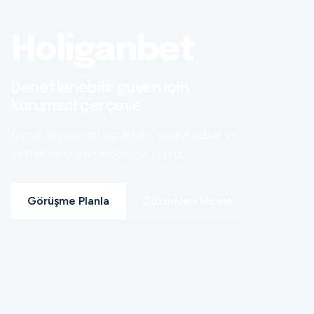
Holiganbet
Denetlenebilir güven için
kurumsal çerçeve
Dijital altyapınızı ölçülebilir, sürdürülebilir ve
şeffaf bir güven modeline taşırız.
Görüşme Planla
Çözümleri İncele