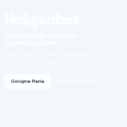
Holiganbet
Denetlenebilir güven için
kurumsal çerçeve
Dijital altyapınızı ölçülebilir, sürdürülebilir ve
şeffaf bir güven modeline taşırız.
Görüşme Planla
Çözümleri İncele