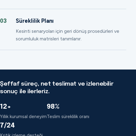
Süreklilik Planı
03
Kesinti senaryoları için geri dönüş prosedürleri ve
sorumluluk matrisleri tanımlanır.
Şeffaf süreç, net teslimat ve izlenebilir
sonuç ile ilerleriz.
12+
98%
Yıllık kurumsal deneyim
Teslim süreklilik oranı
7/24
Kritik izleme desteği