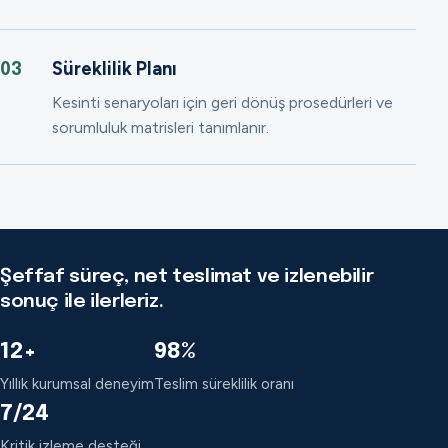
Süreklilik Planı
03
Kesinti senaryoları için geri dönüş prosedürleri ve
sorumluluk matrisleri tanımlanır.
Şeffaf süreç, net teslimat ve izlenebilir
sonuç ile ilerleriz.
12+
98%
Yıllık kurumsal deneyim
Teslim süreklilik oranı
7/24
Kritik izleme desteği