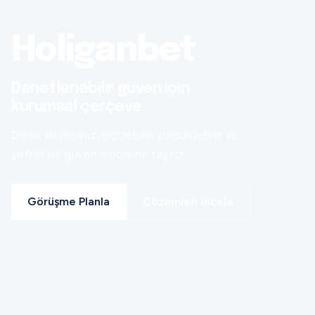
Holiganbet
Denetlenebilir güven için
kurumsal çerçeve
Dijital altyapınızı ölçülebilir, sürdürülebilir ve
şeffaf bir güven modeline taşırız.
Görüşme Planla
Çözümleri İncele