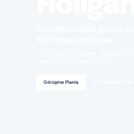
Holiga
Denetlenebilir güven iç
kurumsal çerçeve
Dijital altyapınızı ölçülebilir, sürdürülebilir ve
şeffaf bir güven modeline taşırız.
Görüşme Planla
Çözümleri İncele