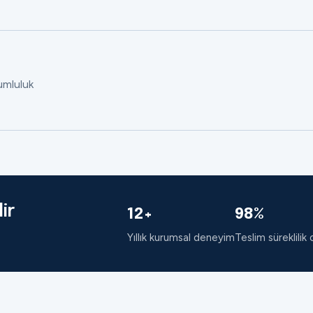
rumluluk
ir
12+
98%
Yıllık kurumsal deneyim
Teslim süreklilik 