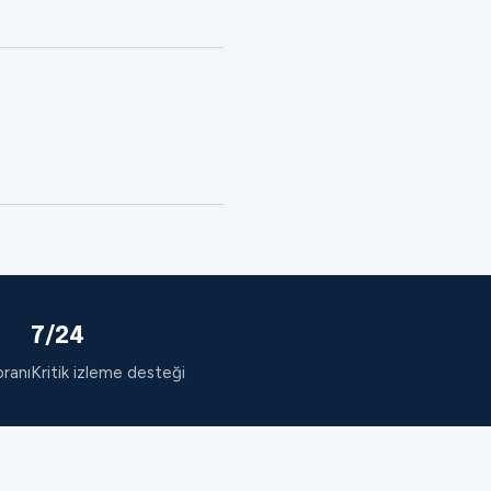
7/24
oranı
Kritik izleme desteği