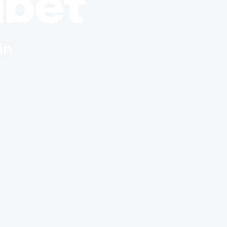
nbet
in