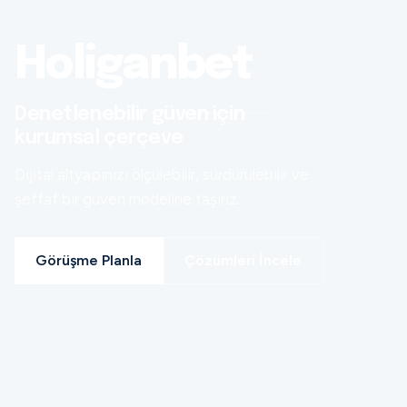
Holiganbet
Denetlenebilir güven için
kurumsal çerçeve
Dijital altyapınızı ölçülebilir, sürdürülebilir ve
şeffaf bir güven modeline taşırız.
Görüşme Planla
Çözümleri İncele