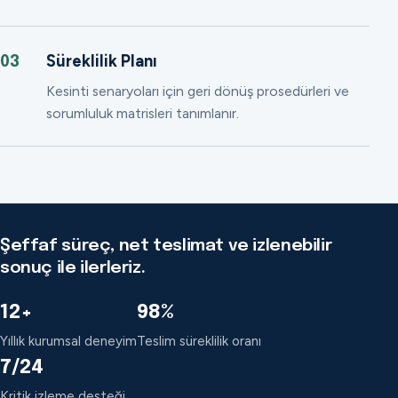
Süreklilik Planı
03
Kesinti senaryoları için geri dönüş prosedürleri ve
sorumluluk matrisleri tanımlanır.
Şeffaf süreç, net teslimat ve izlenebilir
sonuç ile ilerleriz.
12+
98%
Yıllık kurumsal deneyim
Teslim süreklilik oranı
7/24
Kritik izleme desteği