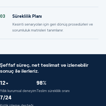
Süreklilik Planı
03
Kesinti senaryoları için geri dönüş prosedürleri ve
sorumluluk matrisleri tanımlanır.
Şeffaf süreç, net teslimat ve izlenebilir
sonuç ile ilerleriz.
12+
98%
Yıllık kurumsal deneyim
Teslim süreklilik oranı
7/24
Kritik izleme desteği