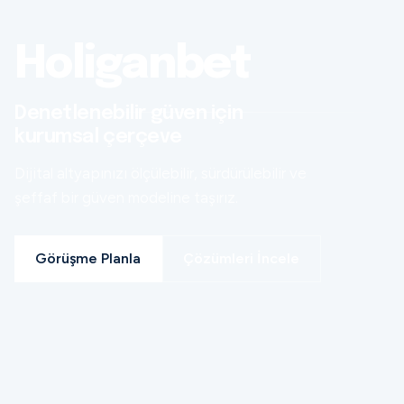
Holiganbet
Denetlenebilir güven için
kurumsal çerçeve
Dijital altyapınızı ölçülebilir, sürdürülebilir ve
şeffaf bir güven modeline taşırız.
Görüşme Planla
Çözümleri İncele