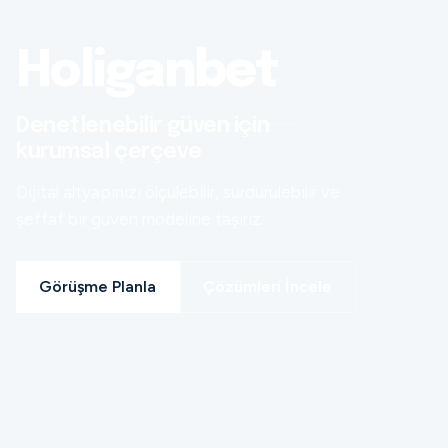
Holiganbet
Denetlenebilir güven için
kurumsal çerçeve
Dijital altyapınızı ölçülebilir, sürdürülebilir ve
şeffaf bir güven modeline taşırız.
Görüşme Planla
Çözümleri İncele