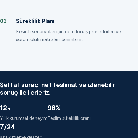
Süreklilik Planı
03
Kesinti senaryoları için geri dönüş prosedürleri ve
sorumluluk matrisleri tanımlanır.
Şeffaf süreç, net teslimat ve izlenebilir
sonuç ile ilerleriz.
12+
98%
Yıllık kurumsal deneyim
Teslim süreklilik oranı
7/24
Kritik izleme desteği