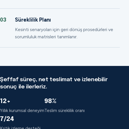
Süreklilik Planı
03
Kesinti senaryoları için geri dönüş prosedürleri ve
sorumluluk matrisleri tanımlanır.
Şeffaf süreç, net teslimat ve izlenebilir
sonuç ile ilerleriz.
12+
98%
Yıllık kurumsal deneyim
Teslim süreklilik oranı
7/24
Kritik izleme desteği