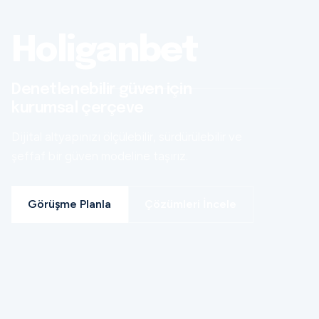
Holiganbet
Denetlenebilir güven için
kurumsal çerçeve
Dijital altyapınızı ölçülebilir, sürdürülebilir ve
şeffaf bir güven modeline taşırız.
Görüşme Planla
Çözümleri İncele