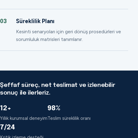
Süreklilik Planı
03
Kesinti senaryoları için geri dönüş prosedürleri ve
sorumluluk matrisleri tanımlanır.
Şeffaf süreç, net teslimat ve izlenebilir
sonuç ile ilerleriz.
12+
98%
Yıllık kurumsal deneyim
Teslim süreklilik oranı
7/24
Kritik izleme desteği