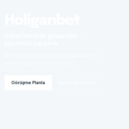
Holiganbet
Denetlenebilir güven için
kurumsal çerçeve
Dijital altyapınızı ölçülebilir, sürdürülebilir ve
şeffaf bir güven modeline taşırız.
Görüşme Planla
Çözümleri İncele