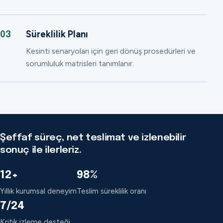
Süreklilik Planı
03
Kesinti senaryoları için geri dönüş prosedürleri ve
sorumluluk matrisleri tanımlanır.
Şeffaf süreç, net teslimat ve izlenebilir
sonuç ile ilerleriz.
12+
98%
Yıllık kurumsal deneyim
Teslim süreklilik oranı
7/24
Kritik izleme desteği