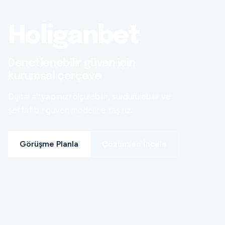
Holiganbet
Denetlenebilir güven için
kurumsal çerçeve
Dijital altyapınızı ölçülebilir, sürdürülebilir ve
şeffaf bir güven modeline taşırız.
Görüşme Planla
Çözümleri İncele