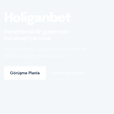
Holiganbet
Denetlenebilir güven için
kurumsal çerçeve
Dijital altyapınızı ölçülebilir, sürdürülebilir ve
şeffaf bir güven modeline taşırız.
Görüşme Planla
Çözümleri İncele