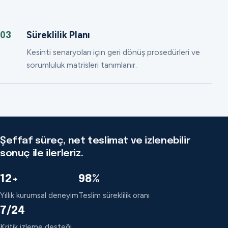
Süreklilik Planı
03
Kesinti senaryoları için geri dönüş prosedürleri ve
sorumluluk matrisleri tanımlanır.
Şeffaf süreç, net teslimat ve izlenebilir
sonuç ile ilerleriz.
12+
98%
Yıllık kurumsal deneyim
Teslim süreklilik oranı
7/24
Kritik izleme desteği