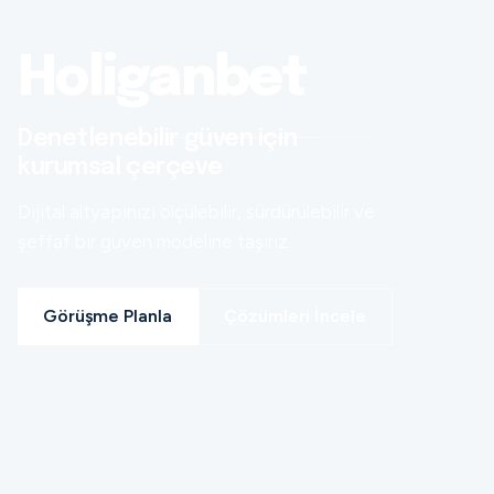
Holiganbet
Denetlenebilir güven için
kurumsal çerçeve
Dijital altyapınızı ölçülebilir, sürdürülebilir ve
şeffaf bir güven modeline taşırız.
Görüşme Planla
Çözümleri İncele