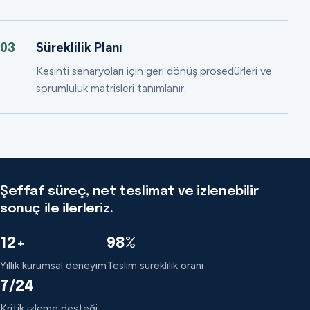
Süreklilik Planı
03
Kesinti senaryoları için geri dönüş prosedürleri ve
sorumluluk matrisleri tanımlanır.
Şeffaf süreç, net teslimat ve izlenebilir
sonuç ile ilerleriz.
12+
98%
Yıllık kurumsal deneyim
Teslim süreklilik oranı
7/24
Kritik izleme desteği