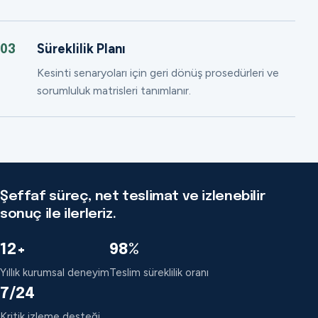
Süreklilik Planı
03
Kesinti senaryoları için geri dönüş prosedürleri ve
sorumluluk matrisleri tanımlanır.
Şeffaf süreç, net teslimat ve izlenebilir
sonuç ile ilerleriz.
12+
98%
Yıllık kurumsal deneyim
Teslim süreklilik oranı
7/24
Kritik izleme desteği