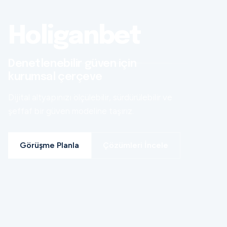
Holiganbet
Denetlenebilir güven için
kurumsal çerçeve
Dijital altyapınızı ölçülebilir, sürdürülebilir ve
şeffaf bir güven modeline taşırız.
Görüşme Planla
Çözümleri İncele