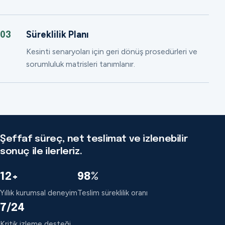
Süreklilik Planı
03
Kesinti senaryoları için geri dönüş prosedürleri ve
sorumluluk matrisleri tanımlanır.
Şeffaf süreç, net teslimat ve izlenebilir
sonuç ile ilerleriz.
12+
98%
Yıllık kurumsal deneyim
Teslim süreklilik oranı
7/24
Kritik izleme desteği