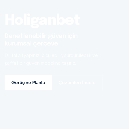
Holiganbet
Denetlenebilir güven için
kurumsal çerçeve
Dijital altyapınızı ölçülebilir, sürdürülebilir ve
şeffaf bir güven modeline taşırız.
Görüşme Planla
Çözümleri İncele