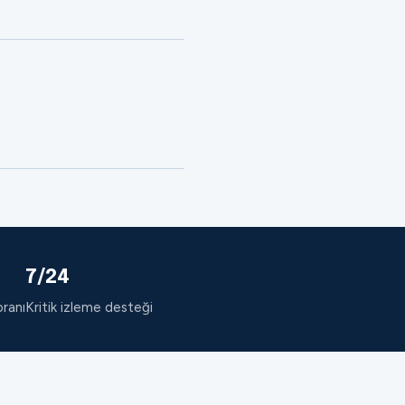
7/24
oranı
Kritik izleme desteği