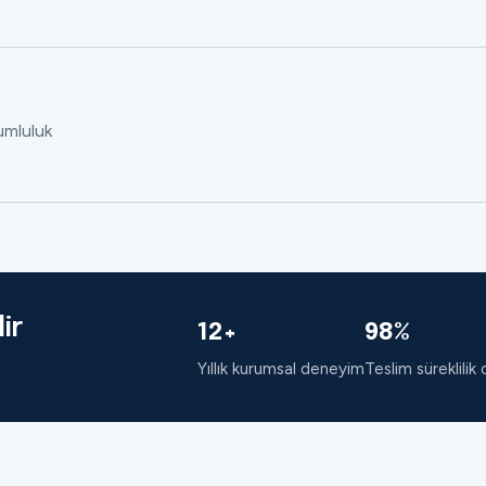
rumluluk
ir
12+
98%
Yıllık kurumsal deneyim
Teslim süreklilik 