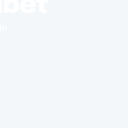
nbet
in