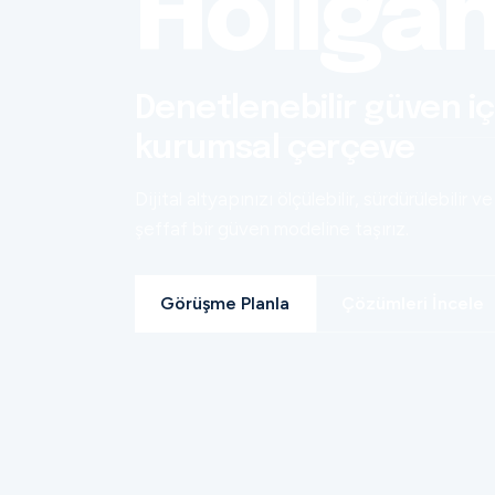
Holiga
Denetlenebilir güven iç
kurumsal çerçeve
Dijital altyapınızı ölçülebilir, sürdürülebilir ve
şeffaf bir güven modeline taşırız.
Görüşme Planla
Çözümleri İncele