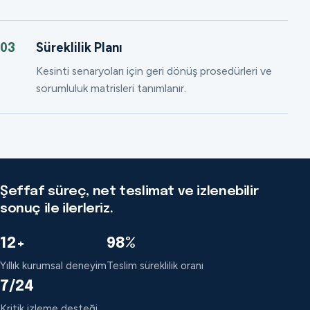
Süreklilik Planı
03
Kesinti senaryoları için geri dönüş prosedürleri ve
sorumluluk matrisleri tanımlanır.
Şeffaf süreç, net teslimat ve izlenebilir
sonuç ile ilerleriz.
12+
98%
Yıllık kurumsal deneyim
Teslim süreklilik oranı
7/24
Kritik izleme desteği