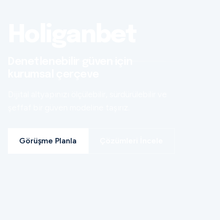
Holiganbet
Denetlenebilir güven için
kurumsal çerçeve
Dijital altyapınızı ölçülebilir, sürdürülebilir ve
şeffaf bir güven modeline taşırız.
Görüşme Planla
Çözümleri İncele