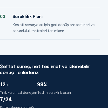
Süreklilik Planı
03
Kesinti senaryoları için geri dönüş prosedürleri ve
sorumluluk matrisleri tanımlanır.
Şeffaf süreç, net teslimat ve izlenebilir
sonuç ile ilerleriz.
12+
98%
Yıllık kurumsal deneyim
Teslim süreklilik oranı
7/24
Kritik izleme desteği