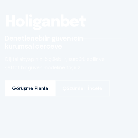
Holiganbet
Denetlenebilir güven için
kurumsal çerçeve
Dijital altyapınızı ölçülebilir, sürdürülebilir ve
şeffaf bir güven modeline taşırız.
Görüşme Planla
Çözümleri İncele