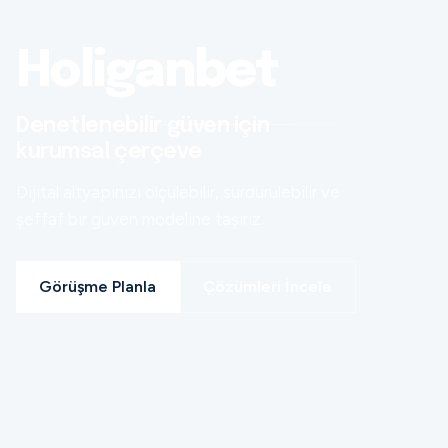
Holiganbet
Denetlenebilir güven için
kurumsal çerçeve
Dijital altyapınızı ölçülebilir, sürdürülebilir ve
şeffaf bir güven modeline taşırız.
Görüşme Planla
Çözümleri İncele