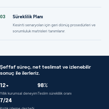
Süreklilik Planı
03
Kesinti senaryoları için geri dönüş prosedürleri ve
sorumluluk matrisleri tanımlanır.
Şeffaf süreç, net teslimat ve izlenebilir
sonuç ile ilerleriz.
12+
98%
Yıllık kurumsal deneyim
Teslim süreklilik oranı
7/24
Kritik izleme desteği