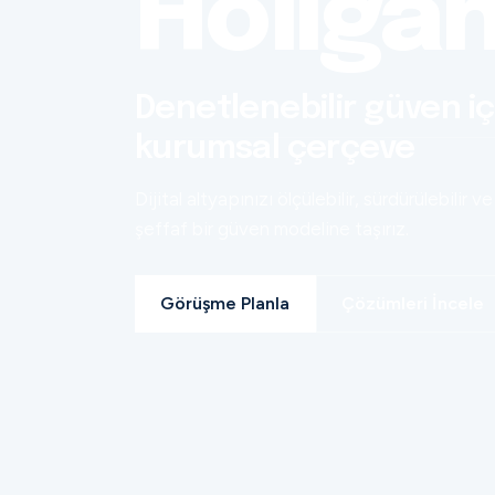
Holiga
Denetlenebilir güven iç
kurumsal çerçeve
Dijital altyapınızı ölçülebilir, sürdürülebilir ve
şeffaf bir güven modeline taşırız.
Görüşme Planla
Çözümleri İncele