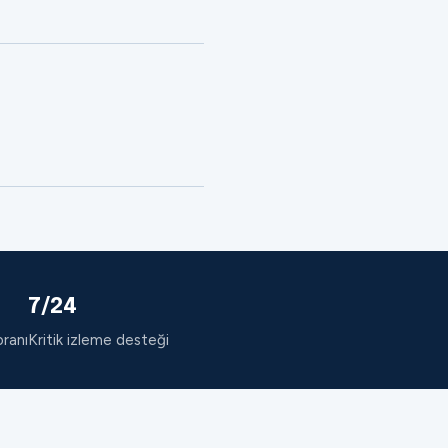
7/24
oranı
Kritik izleme desteği