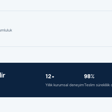
rumluluk
ir
12+
98%
Yıllık kurumsal deneyim
Teslim süreklilik 