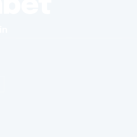
nbet
in