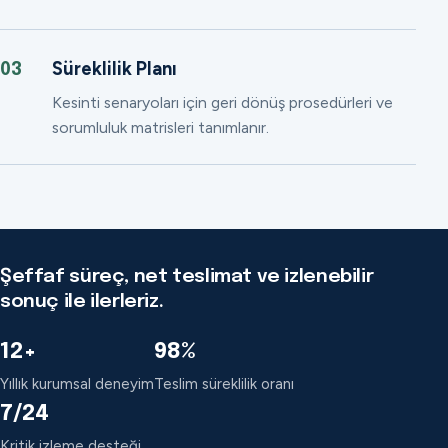
Süreklilik Planı
03
Kesinti senaryoları için geri dönüş prosedürleri ve
sorumluluk matrisleri tanımlanır.
Şeffaf süreç, net teslimat ve izlenebilir
sonuç ile ilerleriz.
12+
98%
Yıllık kurumsal deneyim
Teslim süreklilik oranı
7/24
Kritik izleme desteği