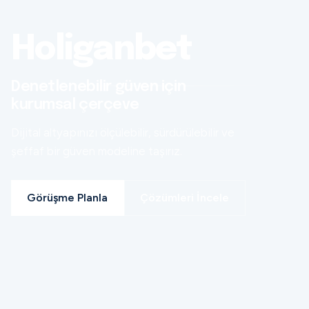
Holiganbet
Denetlenebilir güven için
kurumsal çerçeve
Dijital altyapınızı ölçülebilir, sürdürülebilir ve
şeffaf bir güven modeline taşırız.
Görüşme Planla
Çözümleri İncele