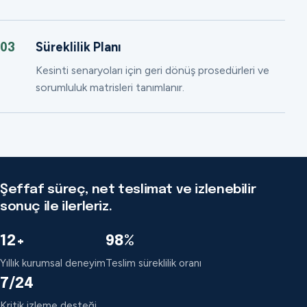
Süreklilik Planı
03
Kesinti senaryoları için geri dönüş prosedürleri ve
sorumluluk matrisleri tanımlanır.
Şeffaf süreç, net teslimat ve izlenebilir
sonuç ile ilerleriz.
12+
98%
Yıllık kurumsal deneyim
Teslim süreklilik oranı
7/24
Kritik izleme desteği