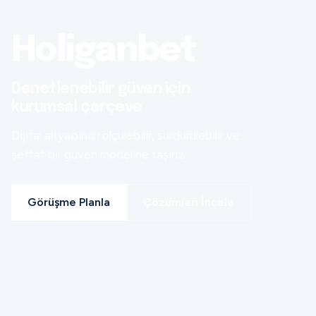
Holiganbet
Denetlenebilir güven için
kurumsal çerçeve
Dijital altyapınızı ölçülebilir, sürdürülebilir ve
şeffaf bir güven modeline taşırız.
Görüşme Planla
Çözümleri İncele