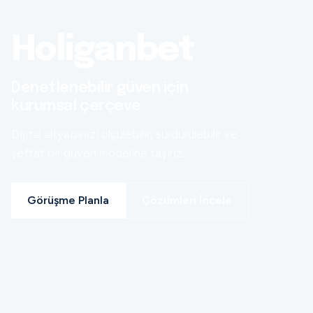
Holiganbet
Denetlenebilir güven için
kurumsal çerçeve
Dijital altyapınızı ölçülebilir, sürdürülebilir ve
şeffaf bir güven modeline taşırız.
Görüşme Planla
Çözümleri İncele