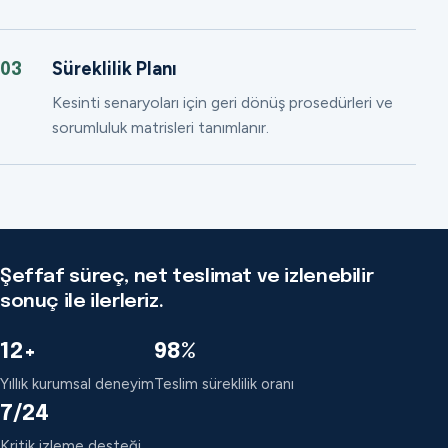
Süreklilik Planı
03
Kesinti senaryoları için geri dönüş prosedürleri ve
sorumluluk matrisleri tanımlanır.
Şeffaf süreç, net teslimat ve izlenebilir
sonuç ile ilerleriz.
12+
98%
Yıllık kurumsal deneyim
Teslim süreklilik oranı
7/24
Kritik izleme desteği