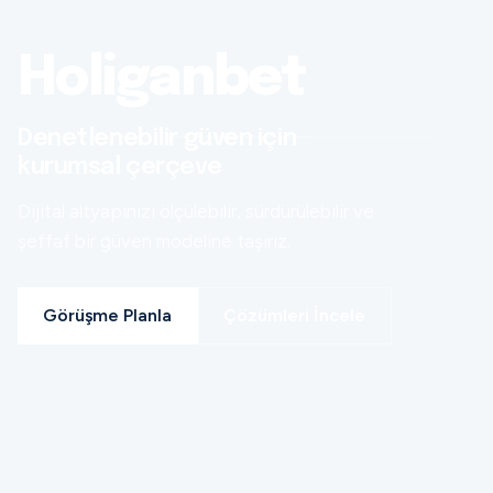
Holiganbet
Denetlenebilir güven için
kurumsal çerçeve
Dijital altyapınızı ölçülebilir, sürdürülebilir ve
şeffaf bir güven modeline taşırız.
Görüşme Planla
Çözümleri İncele