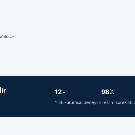
rumluluk
ir
12+
98%
Yıllık kurumsal deneyim
Teslim süreklilik 