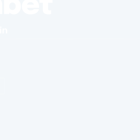
nbet
in