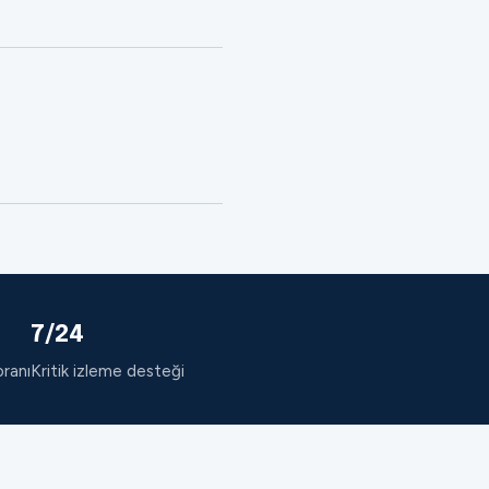
7/24
oranı
Kritik izleme desteği