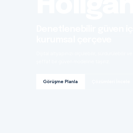
Holiga
Denetlenebilir güven iç
kurumsal çerçeve
Dijital altyapınızı ölçülebilir, sürdürülebilir ve
şeffaf bir güven modeline taşırız.
Görüşme Planla
Çözümleri İncele