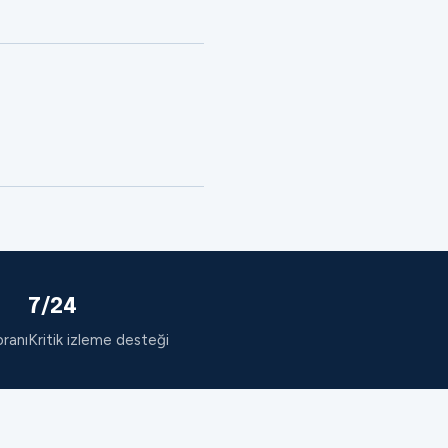
7/24
oranı
Kritik izleme desteği