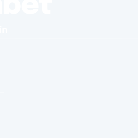
nbet
in