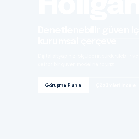
Holiga
Denetlenebilir güven iç
kurumsal çerçeve
Dijital altyapınızı ölçülebilir, sürdürülebilir ve
şeffaf bir güven modeline taşırız.
Görüşme Planla
Çözümleri İncele