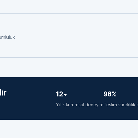
rumluluk
ir
12+
98%
Yıllık kurumsal deneyim
Teslim süreklilik 