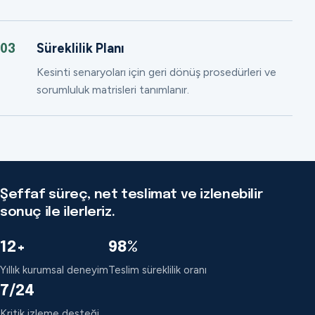
Süreklilik Planı
03
Kesinti senaryoları için geri dönüş prosedürleri ve
sorumluluk matrisleri tanımlanır.
Şeffaf süreç, net teslimat ve izlenebilir
sonuç ile ilerleriz.
12+
98%
Yıllık kurumsal deneyim
Teslim süreklilik oranı
7/24
Kritik izleme desteği