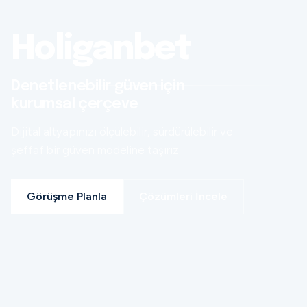
Holiganbet
Denetlenebilir güven için
kurumsal çerçeve
Dijital altyapınızı ölçülebilir, sürdürülebilir ve
şeffaf bir güven modeline taşırız.
Görüşme Planla
Çözümleri İncele