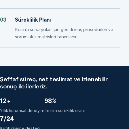
Süreklilik Planı
03
Kesinti senaryoları için geri dönüş prosedürleri ve
sorumluluk matrisleri tanımlanır.
Şeffaf süreç, net teslimat ve izlenebilir
sonuç ile ilerleriz.
12+
98%
Yıllık kurumsal deneyim
Teslim süreklilik oranı
7/24
Kritik izleme desteği