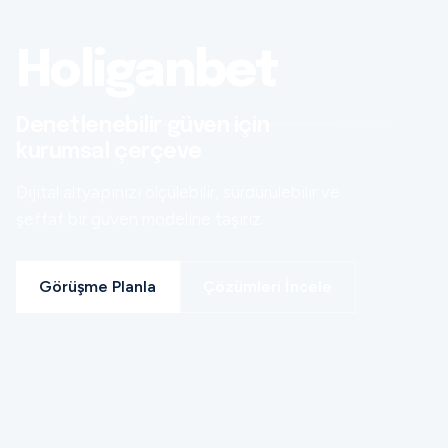
Holiganbet
Denetlenebilir güven için
kurumsal çerçeve
Dijital altyapınızı ölçülebilir, sürdürülebilir ve
şeffaf bir güven modeline taşırız.
Görüşme Planla
Çözümleri İncele