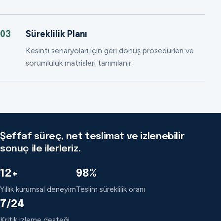
Süreklilik Planı
03
Kesinti senaryoları için geri dönüş prosedürleri ve
sorumluluk matrisleri tanımlanır.
Şeffaf süreç, net teslimat ve izlenebilir
sonuç ile ilerleriz.
12+
98%
Yıllık kurumsal deneyim
Teslim süreklilik oranı
7/24
Kritik izleme desteği