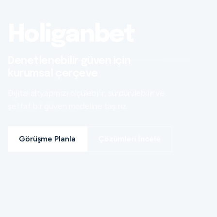
Holiganbet
Denetlenebilir güven için
kurumsal çerçeve
Dijital altyapınızı ölçülebilir, sürdürülebilir ve
şeffaf bir güven modeline taşırız.
Görüşme Planla
Çözümleri İncele