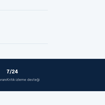
7/24
oranı
Kritik izleme desteği