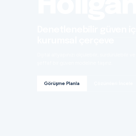
Holiga
Denetlenebilir güven iç
kurumsal çerçeve
Dijital altyapınızı ölçülebilir, sürdürülebilir ve
şeffaf bir güven modeline taşırız.
Görüşme Planla
Çözümleri İncele