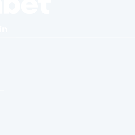
nbet
in