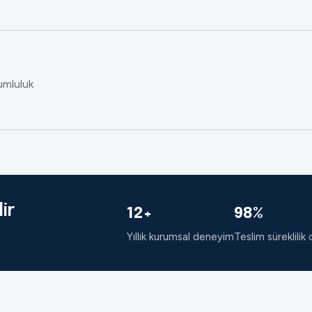
rumluluk
ir
12+
98%
Yıllık kurumsal deneyim
Teslim süreklilik 