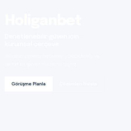
Holiganbet
Denetlenebilir güven için
kurumsal çerçeve
Dijital altyapınızı ölçülebilir, sürdürülebilir ve
şeffaf bir güven modeline taşırız.
Görüşme Planla
Çözümleri İncele