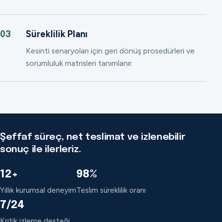
Süreklilik Planı
03
Kesinti senaryoları için geri dönüş prosedürleri ve
sorumluluk matrisleri tanımlanır.
Şeffaf süreç, net teslimat ve izlenebilir
sonuç ile ilerleriz.
12+
98%
Yıllık kurumsal deneyim
Teslim süreklilik oranı
7/24
Kritik izleme desteği