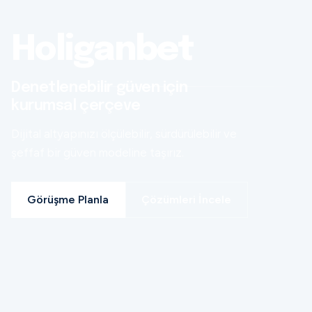
Holiganbet
Denetlenebilir güven için
kurumsal çerçeve
Dijital altyapınızı ölçülebilir, sürdürülebilir ve
şeffaf bir güven modeline taşırız.
Görüşme Planla
Çözümleri İncele