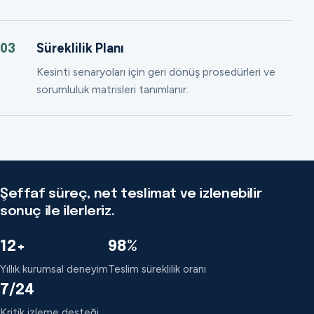
Süreklilik Planı
03
Kesinti senaryoları için geri dönüş prosedürleri ve
sorumluluk matrisleri tanımlanır.
Şeffaf süreç, net teslimat ve izlenebilir
sonuç ile ilerleriz.
12+
98%
Yıllık kurumsal deneyim
Teslim süreklilik oranı
7/24
Kritik izleme desteği